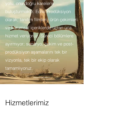
yolu, onu doğru karelerle
buluşturmaktır. Echo Prodüksiyon
olarak; tanıtım filmleri, ürün çekimleri
ve kurumsal içeriklerde uçtan uca
hizmet veriyoruz. Süreci bölümlere
ayırmıyor; senaryo, çekim ve post-
prodüksiyon aşamalarını tek bir
vizyonla, tek bir ekip olarak
tamamlıyoruz.
Hizmetlerimiz